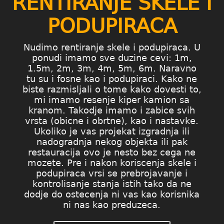
RENTIRANJE SKELE I
PODUPIRACA
Nudimo rentiranje skele i podupiraca. U
ponudi imamo sve duzine cevi: 1m,
1.5m, 2m, 3m, 4m, 5m, 6m. Naravno
tu su i fosne kao i podupiraci. Kako ne
biste razmisljali o tome kako dovesti to,
mi imamo resenje kiper kamion sa
kranom. Takodje imamo i zabice svih
vrsta (obicne i obrtne), kao i nastavke.
Ukoliko je vas projekat izgradnja ili
nadogradnja nekog objekta ili pak
restauracija ovo je nesto bez cega ne
mozete. Pre i nakon koriscenja skele i
podupiraca vrsi se prebrojavanje i
kontrolisanje stanja istih tako da ne
dodje do ostecenja ni vas kao korisnika
ni nas kao preduzeca.