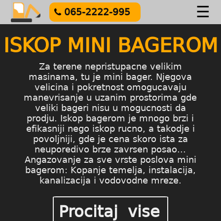
☰
065-2222-995
ISKOP MINI BAGEROM
Za terene nepristupacne velikim
masinama, tu je mini bager. Njegova
velicina i pokretnost omogucavaju
manevrisanje u uzanim prostorima gde
veliki bageri nisu u mogucnosti da
prodju. Iskop bagerom je mnogo brzi i
efikasniji nego iskop rucno, a takodje i
povoljniji, gde je cena skoro ista za
neuporedivo brze zavrsen posao...
Angazovanje za sve vrste poslova mini
bagerom: Kopanje temelja, instalacija,
kanalizacija i vodovodne mreze.
Procitaj vise