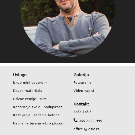
Usluge
Galerija
Iskop mini bagerom
Fotografije
Dovoz materijala
Video zapisi
Odvoz zemlje i suta
Kontakt
Rentiranje skele i podupiraca
Saša Lošić
Razbijanje i secenje betona
065-2222-995
Nabijanje terena vibro plocom
office @losic.rs